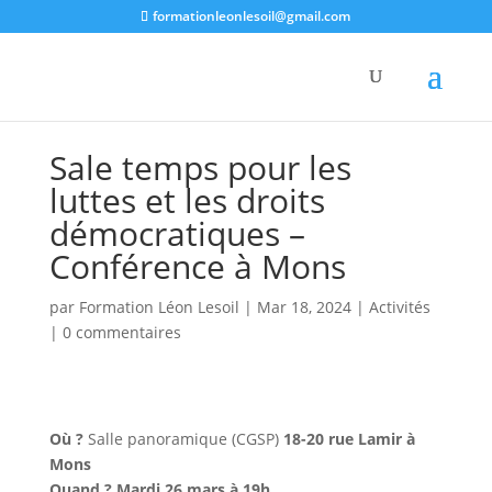
formationleonlesoil@gmail.com
Sale temps pour les
luttes et les droits
démocratiques –
Conférence à Mons
par
Formation Léon Lesoil
|
Mar 18, 2024
|
Activités
|
0 commentaires
Où ?
Salle panoramique (CGSP)
18-20 rue Lamir à
Mons
Quand ? Mardi 26 mars à 19h