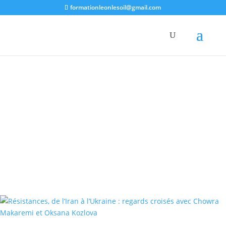
formationleonlesoil@gmail.com
Activités
Rencontre avec les activistes de la
Global Sumud Flotilla 🇵🇸
📆 Vendredi 5 juin · 19h30 📍 Pianofabriek · rue du Fort 35,
1060 Saint-Gilles Le mois dernier, la Global Sumud Flotilla
a lancé une nouvelle mission pour briser le blocus à Gaza
et pour apporter du soutien humanitaire. Cette fois
encore, l’armée d’occupation...
Lire plus